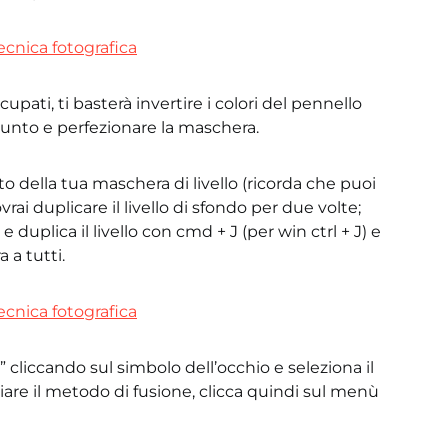
pati, ti basterà invertire i colori del pennello
 punto e perfezionare la maschera.
to della tua maschera di livello (ricorda che puoi
vrai duplicare il livello di sfondo per due volte;
o e duplica il livello con cmd + J (per win ctrl + J) e
 a tutti.
2” cliccando sul simbolo dell’occhio e seleziona il
biare il metodo di fusione, clicca quindi sul menù