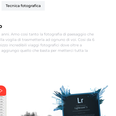
tecnica fotografica
o
anni. Amo cosi tanto la fotografia di paesaggio che
lla voglia di trasmetterla ad ognuno di voi. Cosi da 6
zzo incredibili viaggi fotografici dove oltre a
i aggiungo quello che basta per metterci tutta la