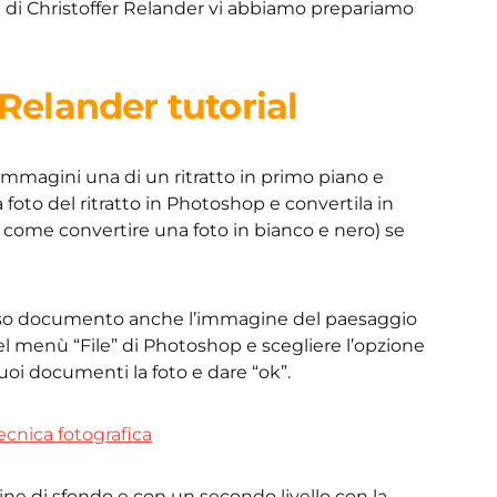
ti di Christoffer Relander vi abbiamo prepariamo
 Relander tutorial
immagini una di un ritratto in primo piano e
a foto del ritratto in Photoshop e convertila in
u come convertire una foto in bianco e nero) se
sso documento anche l’immagine del paesaggio
nel menù “File” di Photoshop e scegliere l’opzione
 tuoi documenti la foto e dare “ok”.
agine di sfondo e con un secondo livello con la