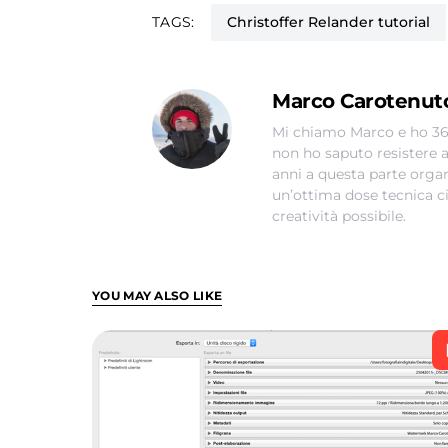
TAGS:
Christoffer Relander tutorial
Marco Carotenut
Mi chiamo Marco e ho 36 
non ho saputo resistere a
anni a questa parte organi
un’ottima dose tecnica c
creatività possibile.
YOU MAY ALSO LIKE