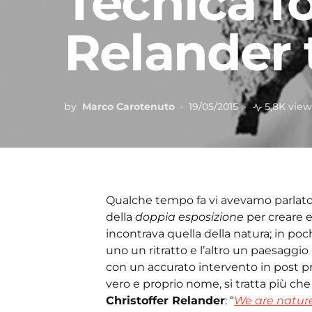
Tecnica fo
Relander 
by
Marco Carotenuto
19/05/2015
5,8K view
Qualche tempo fa vi avevamo parlat
della
doppia esposizione
per creare e
incontrava quella della natura; in poc
uno un ritratto e l’altro un paesaggio
con un accurato intervento in post p
vero e proprio nome, si tratta più che
Christoffer Relander
: “
We are natur