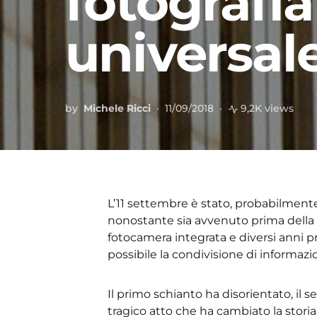
fotografi
universale
by
Michele Ricci
11/09/2018
9,2K views
L’11 settembre è stato, probabilmente, 
nonostante sia avvenuto prima della g
fotocamera integrata e diversi anni pr
possibile la condivisione di informazi
Il primo schianto ha disorientato, il s
tragico atto che ha cambiato la stori