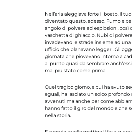
Nell’aria aleggiava forte il boato, il t
diventato questo, adesso. Fumo e ce
angolo di polvere ed esplosioni, co
vaschetta di ghiaccio. Nubi di polver
invadevano le strade insieme ad una p
ufficio che planavano leggeri. Gli ogget
giornata che piovevano intorno a cadav
al punto quasi da sembrare anch’essi 
mai più stato come prima.
Quel tragico giorno, a cui ha avuto
eguali, ha lasciato un solco profondo 
avvenuti ma anche per come abbiamo 
hanno fatto il giro del mondo e che so
nella storia.
E proprio quella mattina Il foto-giornal