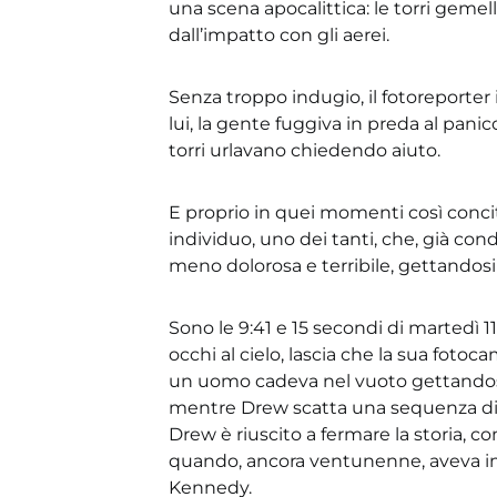
una scena apocalittica: le torri geme
dall’impatto con gli aerei.
Senza troppo indugio, il fotoreporter 
lui, la gente fuggiva in preda al panic
torri urlavano chiedendo aiuto.
E proprio in quei momenti così concit
individuo, uno dei tanti, che, già co
meno dolorosa e terribile, gettandosi
Sono le 9:41 e 15 secondi di martedì 
occhi al cielo, lascia che la sua foto
un uomo cadeva nel vuoto gettandosi
mentre Drew scatta una sequenza di 1
Drew è riuscito a fermare la storia, co
quando, ancora ventunenne, aveva im
Kennedy.