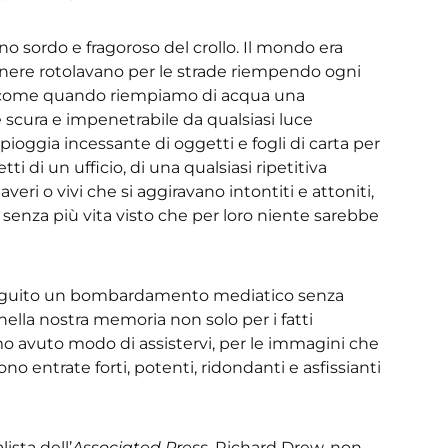
uono sordo e fragoroso del crollo. Il mondo era
nere rotolavano per le strade riempendo ogni
sì come quando riempiamo di acqua una
e scura e impenetrabile da qualsiasi luce
ioggia incessante di oggetti e fogli di carta per
ti di un ufficio, di una qualsiasi ripetitiva
eri o vivi che si aggiravano intontiti e attoniti,
senza più vita visto che per loro niente sarebbe
 seguito un bombardamento mediatico senza
nella nostra memoria non solo per i fatti
avuto modo di assistervi, per le immagini che
no entrate forti, potenti, ridondanti e asfissianti
ista dell’
Associated Press
, Richard Drew, non