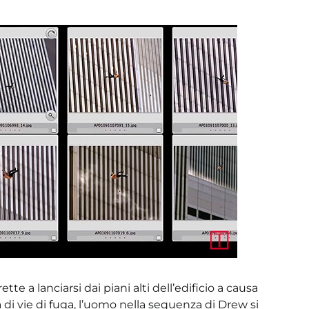
te a lanciarsi dai piani alti dell’edificio a causa
 di vie di fuga, l’uomo nella sequenza di Drew si