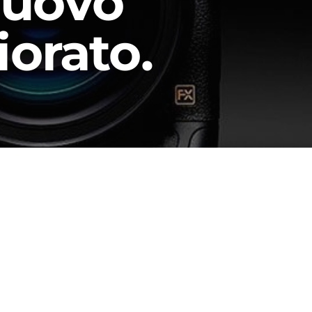
Nuovo
iorato.