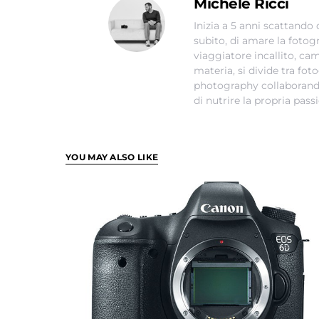
Michele Ricci
Inizia a 5 anni scattando
subito, di amare la fotogr
viaggiatore incallito, ca
materia, si divide tra foto
photography collaborando
di nutrire la propria pass
YOU MAY ALSO LIKE