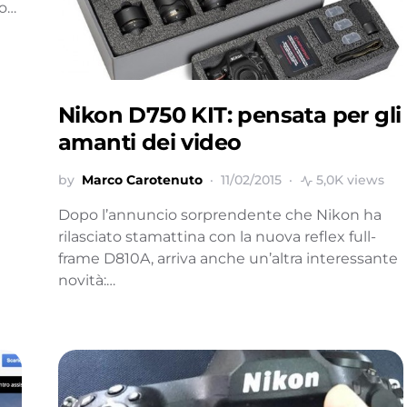
no…
Nikon D750 KIT: pensata per gli
amanti dei video
by
Marco Carotenuto
11/02/2015
5,0K views
Dopo l’annuncio sorprendente che Nikon ha
rilasciato stamattina con la nuova reflex full-
frame D810A, arriva anche un’altra interessante
novità:…