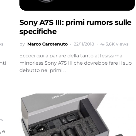
Sony A7S III: primi rumors sulle
specifiche
ws
by
Marco Carotenuto
22/11/2018
3,6K views
Eccoci qui a parlare della tanto attesissima
nti
mirrorless Sony A7S III che dovrebbe fare il suo
debutto nei primi…
ws
, e