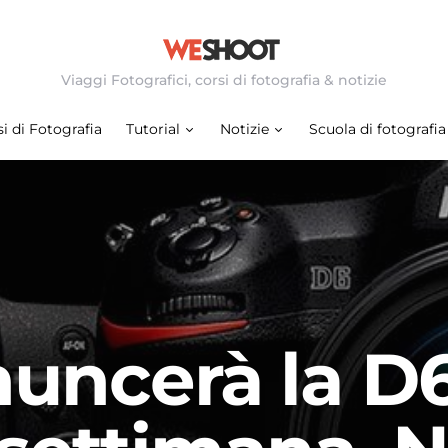
Viaggi Fotografici, corsi di fotografia & notizie
i di Fotografia
Tutorial
Notizie
Scuola di fotografia
uncerà la D6