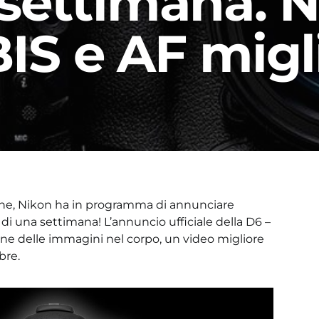
settimana. 
IS e AF migl
one, Nikon ha in programma di annunciare
i una settimana! L’annuncio ufficiale della D6 –
ione delle immagini nel corpo, un video migliore
bre.