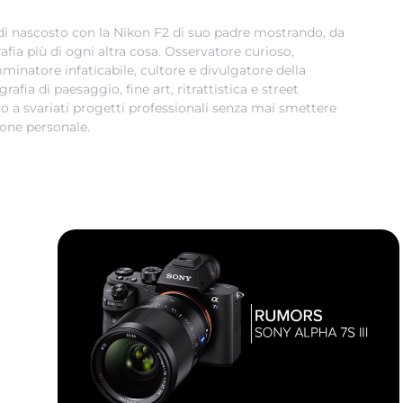
 di nascosto con la Nikon F2 di suo padre mostrando, da
afia più di ogni altra cosa. Osservatore curioso,
mminatore infaticabile, cultore e divulgatore della
grafia di paesaggio, fine art, ritrattistica e street
 a svariati progetti professionali senza mai smettere
ione personale.