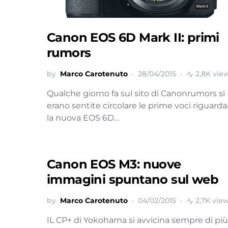
Canon EOS 6D Mark II: primi
rumors
by
Marco Carotenuto
28/04/2015
2,8K vie
Qualche giorno fa sul sito di Canonrumors si
erano sentite circolare le prime voci riguarda
la nuova EOS 6D…
Canon EOS M3: nuove
immagini spuntano sul web
by
Marco Carotenuto
04/02/2015
2,7K vie
IL CP+ di Yokohama si avvicina sempre di più