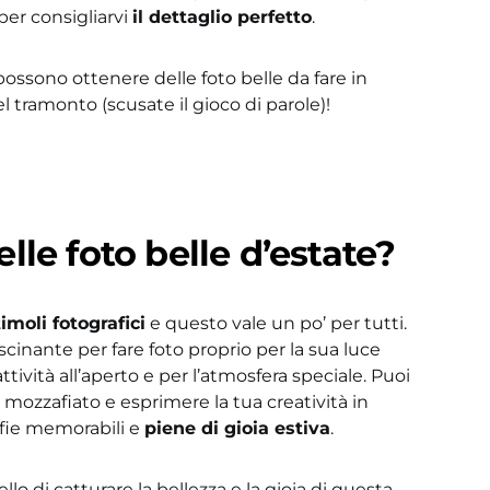
 per consigliarvi
il dettaglio perfetto
.
ossono ottenere delle foto belle da fare in
el tramonto (scusate il gioco di parole)!
lle foto belle d’estate?
timoli fotografici
e questo vale un po’ per tutti.
ascinante per fare foto proprio per la sua luce
 attività all’aperto e per l’atmosfera speciale. Puoi
mozzafiato e esprimere la tua creatività in
fie memorabili e
piene di gioia estiva
.
llo di catturare la bellezza e la gioia di questa