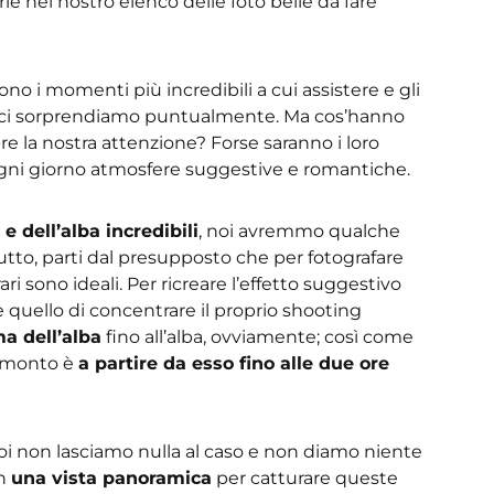
e nel nostro elenco delle foto belle da fare
ono i momenti più incredibili a cui assistere e gli
 e ci sorprendiamo puntualmente. Ma cos’hanno
re la nostra attenzione? Forse saranno i loro
 ogni giorno atmosfere suggestive e romantiche.
e dell’alba incredibili
, noi avremmo qualche
tutto, parti dal presupposto che per fotografare
ri sono ideali. Per ricreare l’effetto suggestivo
o è quello di concentrare il proprio shooting
ma dell’alba
fino all’alba, ovviamente; così come
tramonto è
a partire da esso fino alle due ore
oi non lasciamo nulla al caso e non diamo niente
on
una vista panoramica
per catturare queste