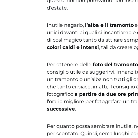
questo, noi non potevamo non inserirl
d’estate.
Inutile negarlo,
l’alba e il tramonto
s
unici davanti ai quali ci incantiamo
di così magico tanto da attirare semp
colori caldi e intensi
, tali da creare
Per ottenere delle
foto del tramonto 
consiglio utile da suggerirvi. Innanzi
un tramonto o un’alba non tutti gli ora
che tanto ci piace, infatti, il consigli
fotografico
a partire da due ore pri
l’orario migliore per fotografare un 
successive
.
Per quanto possa sembrare inutile, n
per scontato. Quindi, cerca luoghi c