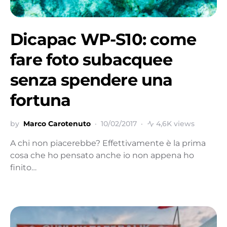
Dicapac WP-S10: come
fare foto subacquee
senza spendere una
fortuna
by
Marco Carotenuto
10/02/2017
4,6K views
A chi non piacerebbe? Effettivamente è la prima
cosa che ho pensato anche io non appena ho
finito…