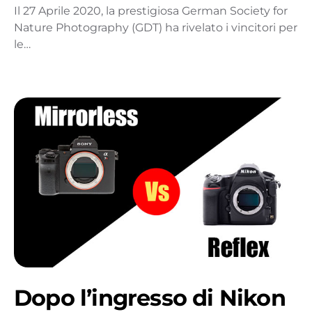
Il 27 Aprile 2020, la prestigiosa German Society for
Nature Photography (GDT) ha rivelato i vincitori per
le…
Dopo l’ingresso di Nikon