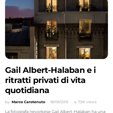
Gail Albert-Halaban e i
ritratti privati di vita
quotidiana
by
Marco Carotenuto
18/09/2015
7,9K views
La fotografa neyorkese Gail Albert-Halaban ha una