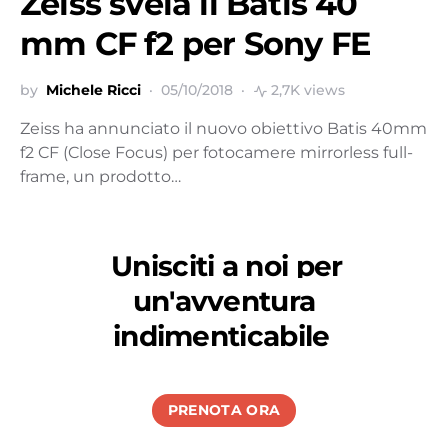
Zeiss svela il Batis 40
mm CF f2 per Sony FE
by
Michele Ricci
05/10/2018
2,7K views
Zeiss ha annunciato il nuovo obiettivo Batis 40mm
f2 CF (Close Focus) per fotocamere mirrorless full-
frame, un prodotto…
Unisciti a noi per
un'avventura
indimenticabile
PRENOTA ORA